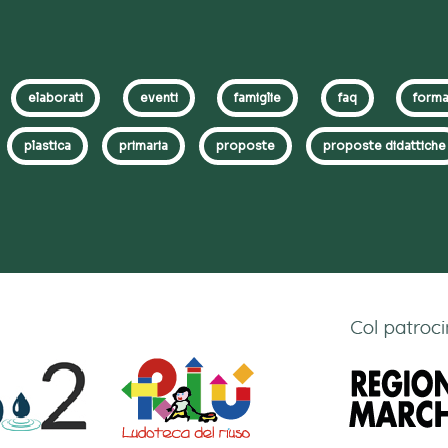
elaborati
eventi
famiglie
faq
forma
plastica
primaria
proposte
proposte didattiche