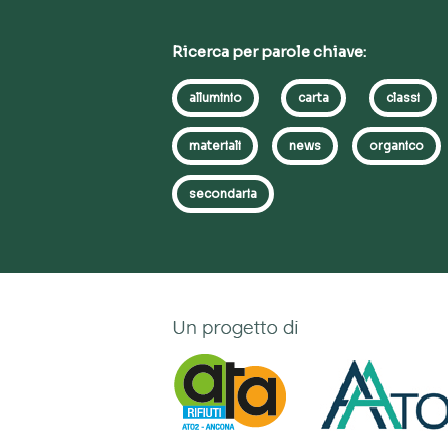
Ricerca per parole chiave:
alluminio
carta
classi
materiali
news
organico
secondaria