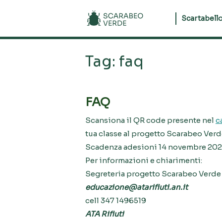
Skip
Home
to
Scartabello
content
Tag:
faq
FAQ
Scansiona il QR code presente nel
c
tua classe al progetto Scarabeo Verd
Scadenza adesioni 14 novembre 20
Per informazioni e chiarimenti:
Segreteria progetto Scarabeo Verde
educazione@atarifiuti.an.it
cell 347 1496519
ATA Rifiuti