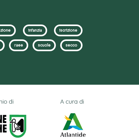
zione
infanzia
iscrizione
raee
scuole
secco