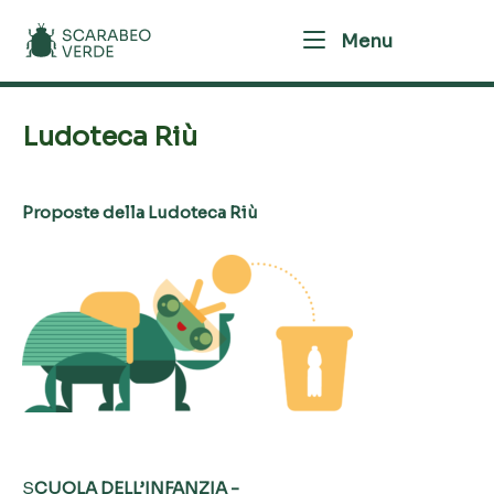
Skip
Home
Menu
to
Menu
content
Ludoteca Riù
Proposte della Ludoteca Riù
S
CUOLA DELL’INFANZIA -